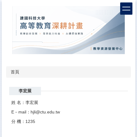
跳
到
主
要
內
容
區
首頁
李宏展
姓 名：李宏展
E－mail：hjli@ctu.edu.tw
分 機：1235